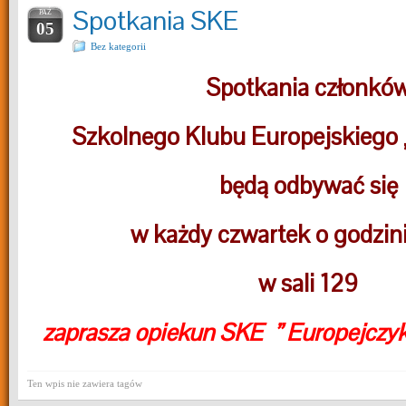
Spotkania SKE
PAŹ
05
Bez kategorii
Spotkania członkó
Szkolnego Klubu Europejskiego 
będą odbywać się
w każdy czwartek o godzin
w sali 129
zaprasza opiekun SKE ” Europejczyk
Ten wpis nie zawiera tagów