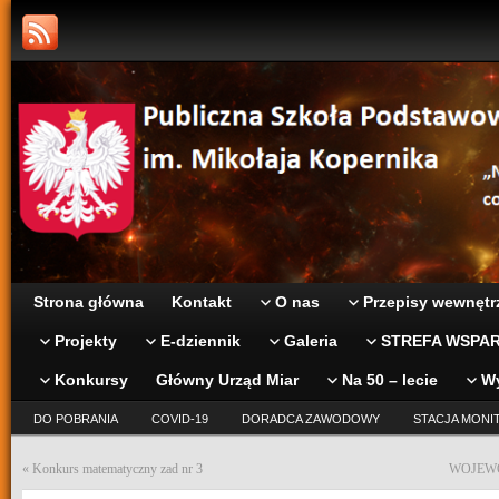
Strona główna
Kontakt
O nas
Przepisy wewnętr
Projekty
E-dziennik
Galeria
STREFA WSPAR
Konkursy
Główny Urząd Miar
Na 50 – lecie
W
DO POBRANIA
COVID-19
DORADCA ZAWODOWY
STACJA MONI
«
Konkurs matematyczny zad nr 3
WOJEW