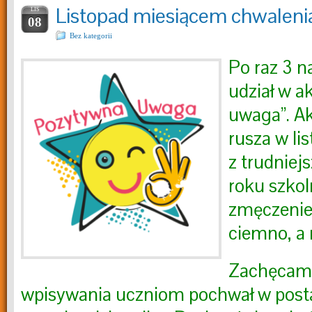
Listopad miesiącem chwaleni
LIS
08
Bez kategorii
Po raz 3 n
udział w a
uwaga”. Ak
rusza w li
z trudniej
roku szkol
zmęczenie,
ciemno, a 
Zachęcamy
wpisywania uczniom pochwał w post