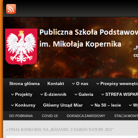
Strona główna
Kontakt
O nas
Przepisy wewnętr
Projekty
E-dziennik
Galeria
STREFA WSPAR
Konkursy
Główny Urząd Miar
Na 50 – lecie
W
DO POBRANIA
COVID-19
DORADCA ZAWODOWY
STACJA MONI
«
FINAŁ KONKURSU NA „RÓŻANIEC Z DARÓW NATURY 2021”.