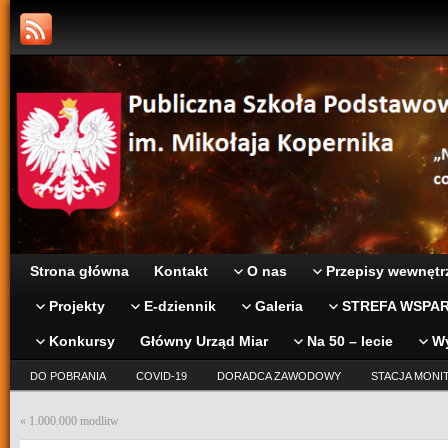
Strona główna
Kontakt
O nas
Przepisy wewnętr
Projekty
E-dziennik
Galeria
STREFA WSPAR
Konkursy
Główny Urząd Miar
Na 50 – lecie
W
DO POBRANIA
COVID-19
DORADCA ZAWODOWY
STACJA MONI
«
1.000.000 modlitw