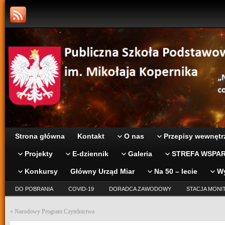
Strona główna
Kontakt
O nas
Przepisy wewnętr
Projekty
E-dziennik
Galeria
STREFA WSPAR
Konkursy
Główny Urząd Miar
Na 50 – lecie
W
DO POBRANIA
COVID-19
DORADCA ZAWODOWY
STACJA MONI
«
Narodowy Program Czytelnictwa