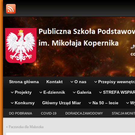
Strona główna
Kontakt
O nas
Przepisy wewnętr
Projekty
E-dziennik
Galeria
STREFA WSPAR
Konkursy
Główny Urząd Miar
Na 50 – lecie
W
DO POBRANIA
COVID-19
DORADCA ZAWODOWY
STACJA MONI
«
Paczuszka dla Maluszka