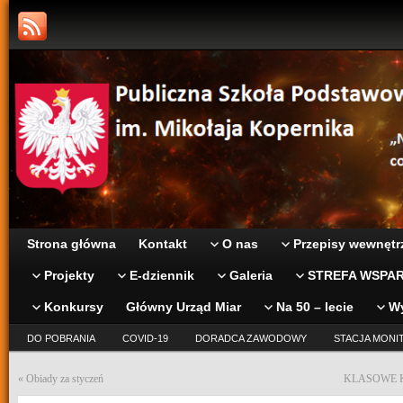
Strona główna
Kontakt
O nas
Przepisy wewnętr
Projekty
E-dziennik
Galeria
STREFA WSPAR
Konkursy
Główny Urząd Miar
Na 50 – lecie
W
DO POBRANIA
COVID-19
DORADCA ZAWODOWY
STACJA MONI
«
Obiady za styczeń
KLASOWE K