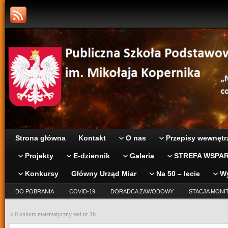
Strona główna
Kontakt
O nas
Przepisy wewnętr
Projekty
E-dziennik
Galeria
STREFA WSPAR
Konkursy
Główny Urząd Miar
Na 50 – lecie
W
DO POBRANIA
COVID-19
DORADCA ZAWODOWY
STACJA MONI
«
Konkurs matematyczny zad nr 16