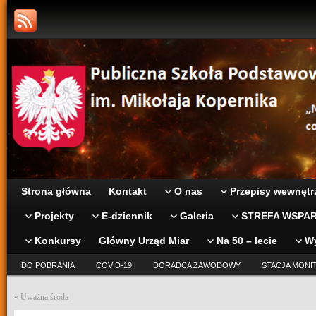
Strona główna
Kontakt
O nas
Przepisy wewnętr
Projekty
E-dziennik
Galeria
STREFA WSPAR
Konkursy
Główny Urząd Miar
Na 50 – lecie
W
DO POBRANIA
COVID-19
DORADCA ZAWODOWY
STACJA MONI
«
Uważna środa