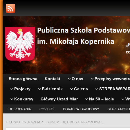
Strona główna
Kontakt
O nas
Przepisy wewnętr
Projekty
E-dziennik
Galeria
STREFA WSPAR
Konkursy
Główny Urząd Miar
Na 50 – lecie
W
DO POBRANIA
COVID-19
DORADCA ZAWODOWY
STACJA MONI
«
KONKURS „RAZEM Z JEZUSEM IDĘ DROGĄ KRZYŻOWĄ”.