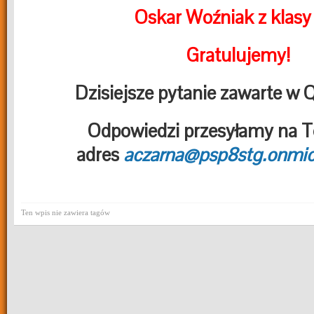
Oskar Woźniak z klasy
Gratulujemy!
Dzisiejsze pytanie zawarte w 
Odpowiedzi przesyłamy na T
adres
aczarna@psp8stg.onmic
Ten wpis nie zawiera tagów