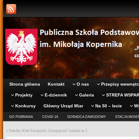
Strona główna
Kontakt
O nas
Przepisy wewnętr
Projekty
E-dziennik
Galeria
STREFA WSPAR
Konkursy
Główny Urząd Miar
Na 50 – lecie
W
DO POBRANIA
COVID-19
DORADCA ZAWODOWY
STACJA MONI
«
Szkolny Klub Europejski „Europejczyk”;zadanie nr 2