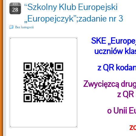
“Szkolny Klub Europejski
KWI
28
„Europejczyk”;zadanie nr 3
Bez kategorii
SKE „Europej
uczniów kla
z QR kodam
Zwycięzcą drug
z QR
o Unii E
zo