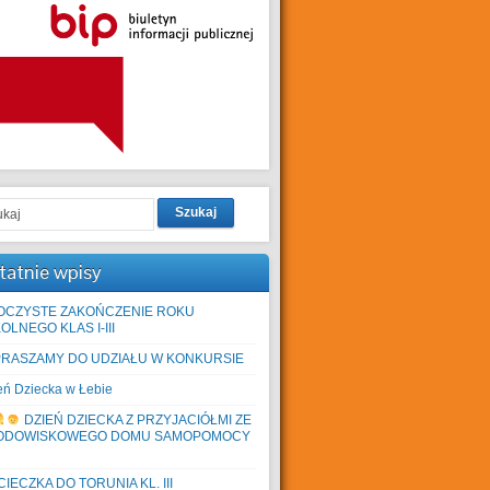
Szukaj
tatnie wpisy
OCZYSTE ZAKOŃCZENIE ROKU
OLNEGO KLAS I-III
PRASZAMY DO UDZIAŁU W KONKURSIE
eń Dziecka w Łebie
DZIEŃ DZIECKA Z PRZYJACIÓŁMI ZE
ODOWISKOWEGO DOMU SAMOPOMOCY
IECZKA DO TORUNIA KL. III