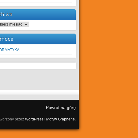
chiwa
hiwa
moce
FORMATYKA
Powrót na górę
tworzony przez
WordPress
i
Motyw Graphene
.