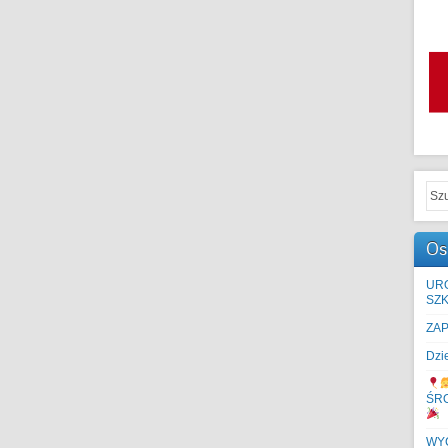
Os
UR
SZK
ZA
Dzi
ŚR
WYC