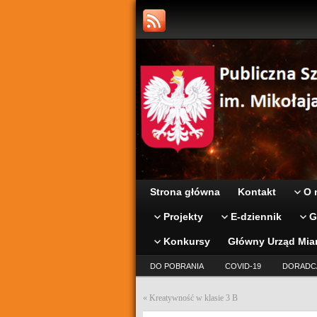
Strona główna
Kontakt
O 
Projekty
E-dziennik
G
Konkursy
Główny Urząd Mia
DO POBRANIA
COVID-19
DORADC
«
Kreatywność w klasie 3 B