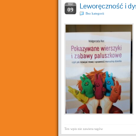
Leworęczność i dysg
MAJ
09
Bez kategorii
Ten wpis nie zawiera tagów