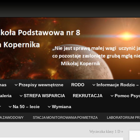
nas
Przepisy wewnętrzne
RODO
Informacje Rodzic –
aleria
STREFA WSPARCIA
REKRUTACJA
Pomoc Psyc
r
Na 50 – lecie
Wymiana
A ZAWODOWY
STACJA MONITOROWANIA POWIETRZA
LABORATORIUM PR
Wycieczka klasy 1 D
»