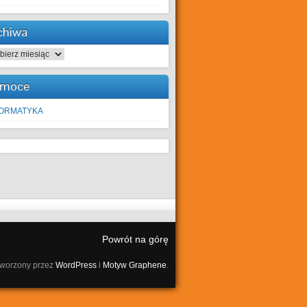
chiwa
hiwa
moce
FORMATYKA
Powrót na górę
tworzony przez
WordPress
i
Motyw Graphene
.