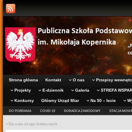
Strona główna
Kontakt
O nas
Przepisy wewnętr
Projekty
E-dziennik
Galeria
STREFA WSPAR
Konkursy
Główny Urząd Miar
Na 50 – lecie
W
DO POBRANIA
COVID-19
DORADCA ZAWODOWY
STACJA MONI
«
Dni wolne od zajęć dydaktycznych