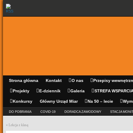
Strona główna
Kontakt
O nas
Przepisy wewnętrz
Projekty
E-dziennik
Galeria
STREFA WSPARCI
Konkursy
Główny Urząd Miar
Na 50 – lecie
Wym
DO POBRANIA
COVID-19
DORADCA ZAWODOWY
STACJA MONI
«
Lekcja z klasą