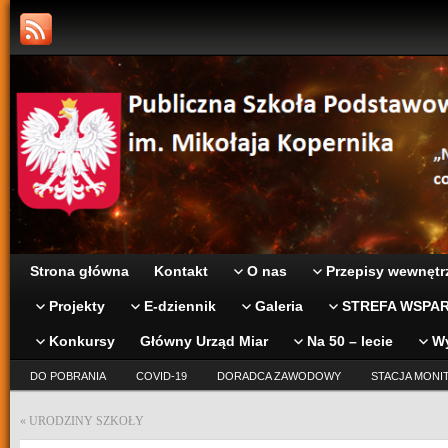
Strona główna
Kontakt
O nas
Przepisy wewnętr
Projekty
E-dziennik
Galeria
STREFA WSPAR
Konkursy
Główny Urząd Miar
Na 50 – lecie
W
DO POBRANIA
COVID-19
DORADCA ZAWODOWY
STACJA MONI
«
URODZINY SZKOŁY