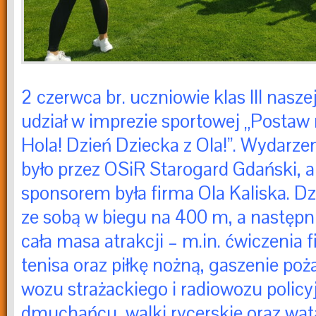
2 czerwca br. uczniowie klas III naszej
udział w imprezie sportowej „Postaw 
Hola! Dzień Dziecka z Ola!”. Wydarz
było przez OSiR Starogard Gdański,
sponsorem była firma Ola Kaliska. Dz
ze sobą w biegu na 400 m, a następni
cała masa atrakcji – m.in. ćwiczenia f
tenisa oraz piłkę nożną, gaszenie poż
wozu strażackiego i radiowozu polic
dmuchańcu, walki rycerskie oraz wat