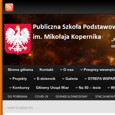
Strona główna
Kontakt
O nas
Przepisy wewnętr
Projekty
E-dziennik
Galeria
STREFA WSPAR
Konkursy
Główny Urząd Miar
Na 50 – lecie
W
DO POBRANIA
COVID-19
DORADCA ZAWODOWY
STACJA MONI
«
WIZYTA BISKUPA