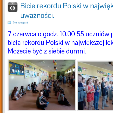
Bicie rekordu Polski w najwięk
CZE
08
uważności.
Bez kategorii
7 czerwca o godz. 10.00 55 uczniów p
bicia rekordu Polski w największej le
Możecie być z siebie dumni.