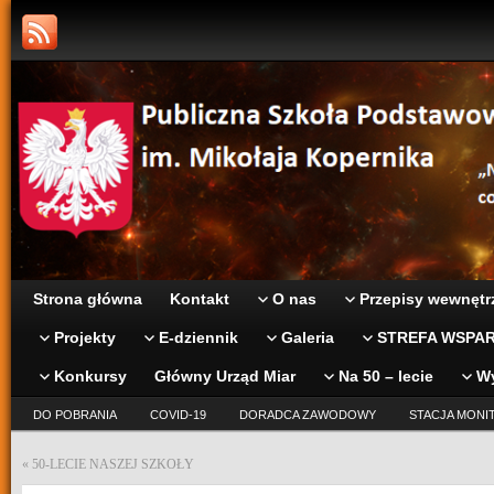
Strona główna
Kontakt
O nas
Przepisy wewnętr
Projekty
E-dziennik
Galeria
STREFA WSPAR
Konkursy
Główny Urząd Miar
Na 50 – lecie
W
DO POBRANIA
COVID-19
DORADCA ZAWODOWY
STACJA MONI
«
50-LECIE NASZEJ SZKOŁY