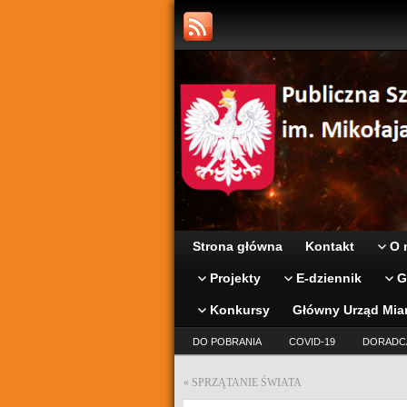
Strona główna
Kontakt
O 
Projekty
E-dziennik
G
Konkursy
Główny Urząd Mia
DO POBRANIA
COVID-19
DORADC
«
SPRZĄTANIE ŚWIATA