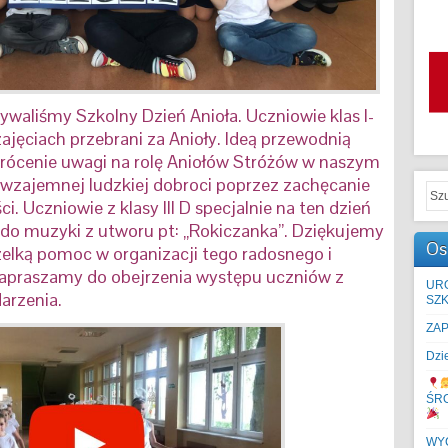
waliśmy Szkolny Dzień Anioła. Uczniowie klas I-
 zajęciach przebrani za Anioły. Ideą przewodnią
wrócenie uwagi na rolę Aniołów Stróżów w naszym
 wzajemnej ludzkiej dobroci poprzez zachęcanie
. Uczniowie z klasy III D specjalnie na ten dzień
, do muzyki z utworu pt: „Rokiczanka”. Dziękujemy
Os
lką pomoc w organizacji tego radosnego i
 Zapraszamy do obejrzenia występu uczniów z
UR
darzenia.
SZK
ZA
Dzi
ŚR
WYC