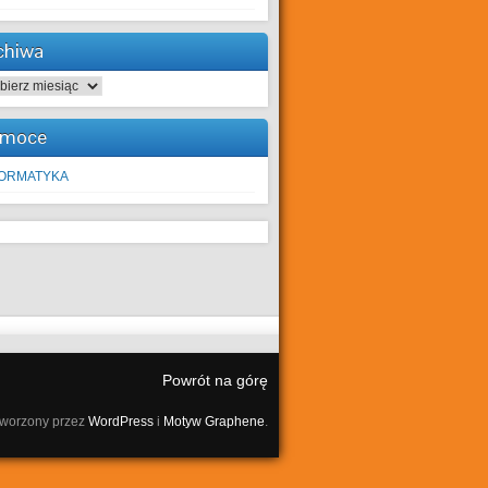
chiwa
hiwa
moce
FORMATYKA
Powrót na górę
tworzony przez
WordPress
i
Motyw Graphene
.