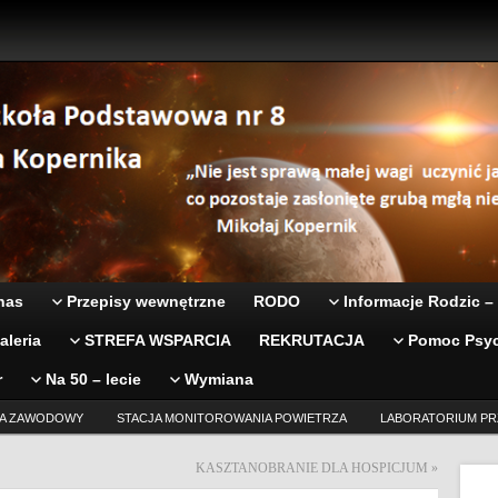
nas
Przepisy wewnętrzne
RODO
Informacje Rodzic –
aleria
STREFA WSPARCIA
REKRUTACJA
Pomoc Psyc
r
Na 50 – lecie
Wymiana
A ZAWODOWY
STACJA MONITOROWANIA POWIETRZA
LABORATORIUM PR
KASZTANOBRANIE DLA HOSPICJUM
»