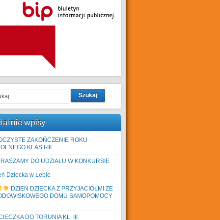
Szukaj
tatnie wpisy
OCZYSTE ZAKOŃCZENIE ROKU
OLNEGO KLAS I-III
PRASZAMY DO UDZIAŁU W KONKURSIE
eń Dziecka w Łebie
DZIEŃ DZIECKA Z PRZYJACIÓŁMI ZE
ODOWISKOWEGO DOMU SAMOPOMOCY
IECZKA DO TORUNIA KL. III