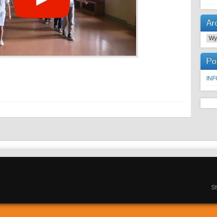
Ar
Arc
Po
IN
S