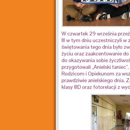
W czwartek 29 września przeży
III w tym dniu uczestniczyli w
świętowania tego dnia było z
życiu oraz zaakcentowanie do
do okazywania sobie życzliwości
przygotowali „Anielski taniec”
Rodzicom i Opiekunom za wsze
prawdziwie anielskiego dnia.
klasy IIID oraz fotorelacji z wy