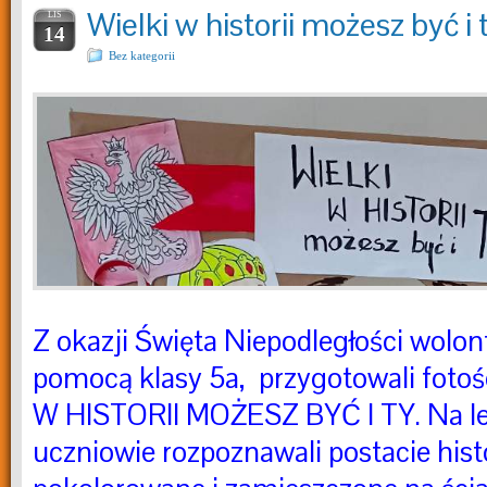
Wielki w historii możesz być i 
LIS
14
Bez kategorii
Z okazji Święta Niepodległości wolont
pomocą klasy 5a, przygotowali foto
W HISTORII MOŻESZ BYĆ I TY. Na lek
uczniowie rozpoznawali postacie his