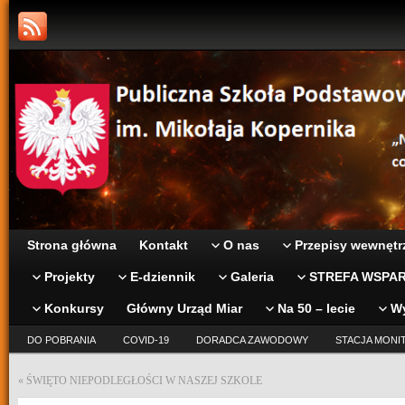
Strona główna
Kontakt
O nas
Przepisy wewnętr
Projekty
E-dziennik
Galeria
STREFA WSPAR
Konkursy
Główny Urząd Miar
Na 50 – lecie
W
DO POBRANIA
COVID-19
DORADCA ZAWODOWY
STACJA MONI
«
ŚWIĘTO NIEPODLEGŁOŚCI W NASZEJ SZKOLE