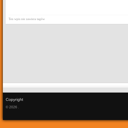
Ten wpis nie zawiera tagów
Copyright
© 2026 .