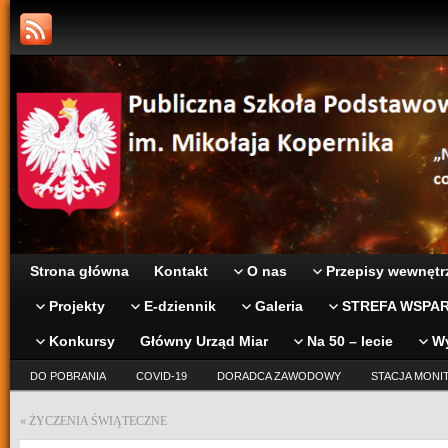
Strona główna
Kontakt
O nas
Przepisy wewnętr
Projekty
E-dziennik
Galeria
STREFA WSPAR
Konkursy
Główny Urząd Miar
Na 50 – lecie
W
DO POBRANIA
COVID-19
DORADCA ZAWODOWY
STACJA MONI
«
ŻYCZENIA ŚWIĄTECZNE