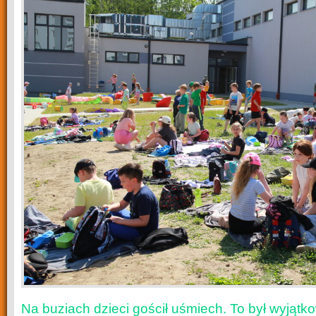
Na buziach dzieci gościł uśmiech. To był wyjąt