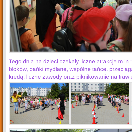
Tego dnia na dzieci czekały liczne atrakcje m.in
bloków, bańki mydlane, wspólne tańce, przeciąga
kredą, liczne zawody oraz piknikowanie na trawi