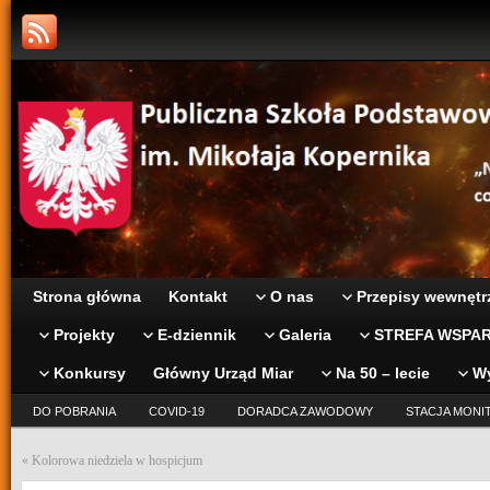
Strona główna
Kontakt
O nas
Przepisy wewnętr
Projekty
E-dziennik
Galeria
STREFA WSPAR
Konkursy
Główny Urząd Miar
Na 50 – lecie
W
DO POBRANIA
COVID-19
DORADCA ZAWODOWY
STACJA MONI
«
Kolorowa niedziela w hospicjum