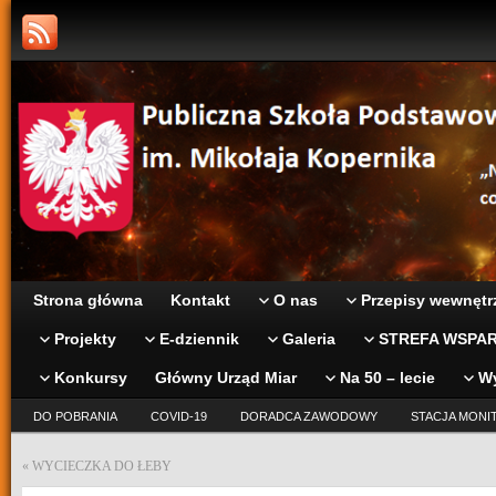
Strona główna
Kontakt
O nas
Przepisy wewnętr
Projekty
E-dziennik
Galeria
STREFA WSPAR
Konkursy
Główny Urząd Miar
Na 50 – lecie
W
DO POBRANIA
COVID-19
DORADCA ZAWODOWY
STACJA MONI
«
WYCIECZKA DO ŁEBY