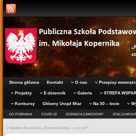
Strona główna
Kontakt
O nas
Przepisy wewnętr
Projekty
E-dziennik
Galeria
STREFA WSPAR
Konkursy
Główny Urząd Miar
Na 50 – lecie
W
DO POBRANIA
COVID-19
DORADCA ZAWODOWY
STACJA MONI
«
Szkolenie dla rodziców „Ryzyko dysleksji – co to jest?”