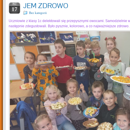
JEM ZDROWO
PAŹ
17
Bez kategorii
Uczniowie z klasy 1c delektowali się przepysznymi owocami. Samodzielnie w
następnie zdegustowali. Było pysznie, kolorowo, a co najważniejsze zdrowo.