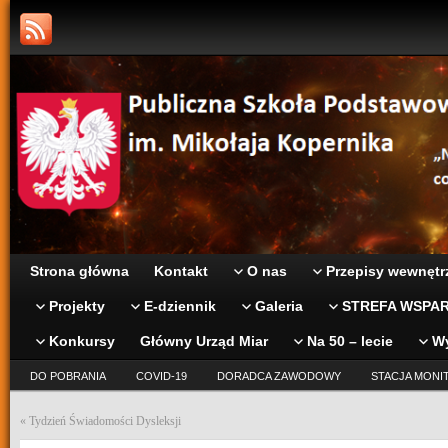
Strona główna
Kontakt
O nas
Przepisy wewnętr
Projekty
E-dziennik
Galeria
STREFA WSPAR
Konkursy
Główny Urząd Miar
Na 50 – lecie
W
DO POBRANIA
COVID-19
DORADCA ZAWODOWY
STACJA MONI
«
Tydzień Świadomości Dysleksji