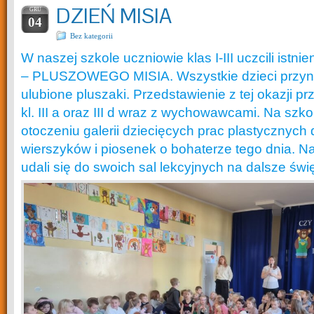
DZIEŃ MISIA
GRU
04
Bez kategorii
W naszej szkole uczniowie klas I-III uczcili istni
– PLUSZOWEGO MISIA. Wszystkie dzieci przyni
ulubione pluszaki. Przedstawienie z tej okazji p
kl. III a oraz III d wraz z wychowawcami. Na szk
otoczeniu galerii dziecięcych prac plastycznych 
wierszyków i piosenek o bohaterze tego dnia. 
udali się do swoich sal lekcyjnych na dalsze świ