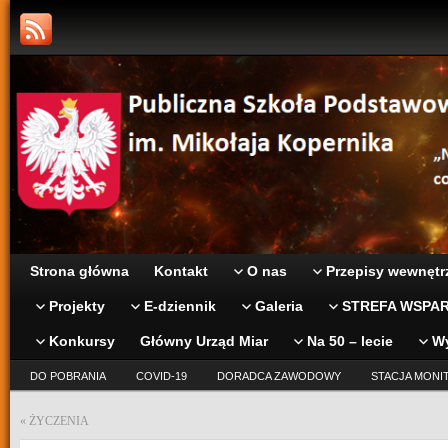
Strona główna
Kontakt
O nas
Przepisy wewnętr
Projekty
E-dziennik
Galeria
STREFA WSPAR
Konkursy
Główny Urząd Miar
Na 50 – lecie
W
DO POBRANIA
COVID-19
DORADCA ZAWODOWY
STACJA MONI
«
ŻYCZENIA