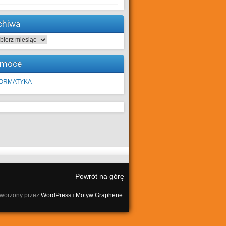
chiwa
hiwa
moce
FORMATYKA
Powrót na górę
tworzony przez
WordPress
i
Motyw Graphene
.