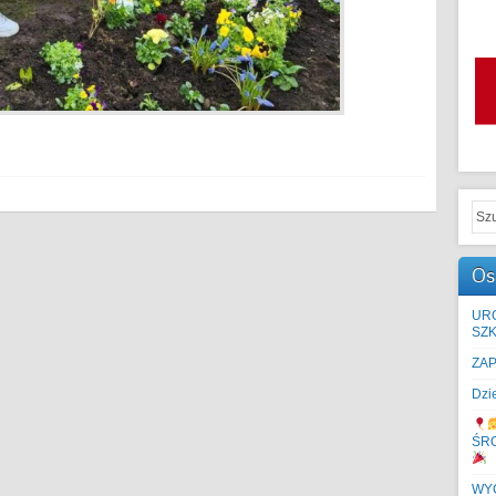
Os
UR
SZK
ZA
Dzi
ŚR
WYC