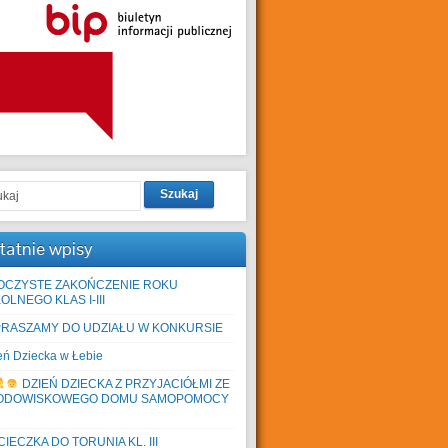
Szukaj
tatnie wpisy
OCZYSTE ZAKOŃCZENIE ROKU
OLNEGO KLAS I-III
PRASZAMY DO UDZIAŁU W KONKURSIE
eń Dziecka w Łebie
DZIEŃ DZIECKA Z PRZYJACIÓŁMI ZE
ODOWISKOWEGO DOMU SAMOPOMOCY
IECZKA DO TORUNIA KL. III