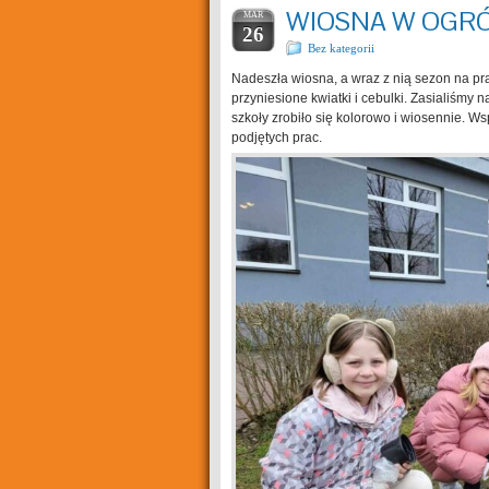
WIOSNA W OGR
MAR
26
Bez kategorii
Nadeszła wiosna, a wraz z nią sezon na pra
przyniesione kwiatki i cebulki. Zasialiśmy
szkoły zrobiło się kolorowo i wiosennie.
podjętych prac.