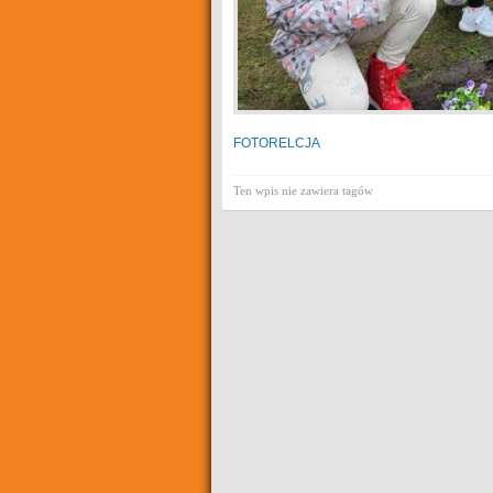
FOTORELCJA
Ten wpis nie zawiera tagów