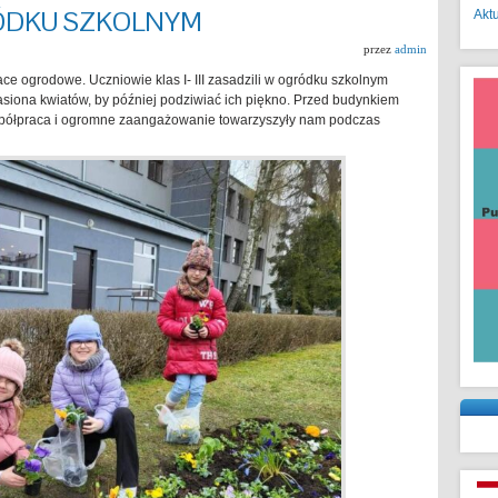
ÓDKU SZKOLNYM
Akt
przez
admin
ce ogrodowe. Uczniowie klas I- III zasadzili w ogródku szkolnym
 nasiona kwiatów, by później podziwiać ich piękno. Przed budynkiem
 Współpraca i ogromne zaangażowanie towarzyszyły nam podczas