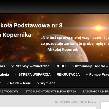
nas
Przepisy wewnętrzne
RODO
Informacje Rodzic –
aleria
STREFA WSPARCIA
REKRUTACJA
Pomoc Psyc
r
Na 50 – lecie
Wymiana
A ZAWODOWY
STACJA MONITOROWANIA POWIETRZA
LABORATORIUM PR
KONKURS WIELKOPOSTNY
»