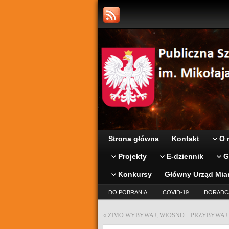
Strona główna
Kontakt
O 
Projekty
E-dziennik
G
Konkursy
Główny Urząd Mia
DO POBRANIA
COVID-19
DORADC
«
ZIMO WYBYWAJ, WIOSNO – PRZYBYWAJ