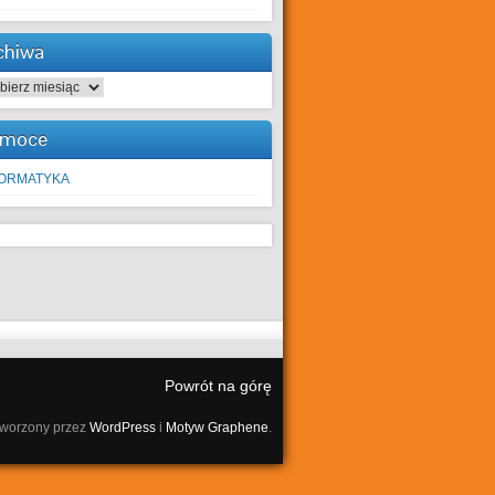
chiwa
hiwa
moce
FORMATYKA
Powrót na górę
tworzony przez
WordPress
i
Motyw Graphene
.