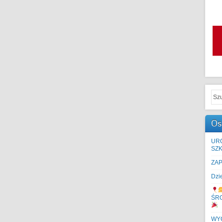
Os
UR
SZK
ZA
Dzi
ŚR
WYC