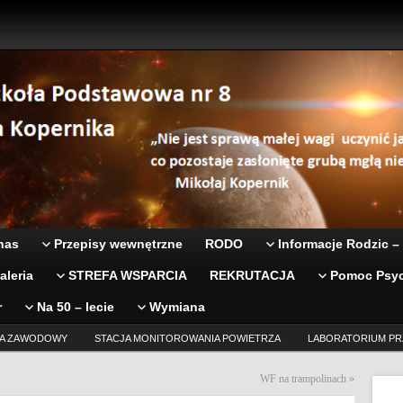
nas
Przepisy wewnętrzne
RODO
Informacje Rodzic –
aleria
STREFA WSPARCIA
REKRUTACJA
Pomoc Psyc
r
Na 50 – lecie
Wymiana
A ZAWODOWY
STACJA MONITOROWANIA POWIETRZA
LABORATORIUM PR
WF na trampolinach
»