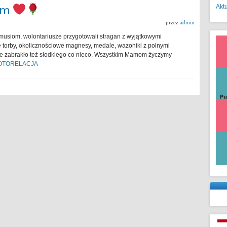
Mam
Akt
przez
admin
usiom, wolontariusze przygotowali stragan z wyjątkowymi
torby, okolicznościowe magnesy, medale, wazoniki z polnymi
 Nie zabrakło też słodkiego co nieco. Wszystkim Mamom życzymy
OTORELACJA