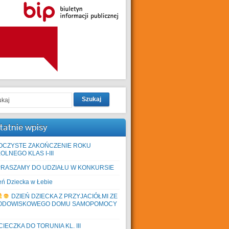
Szukaj
tatnie wpisy
OCZYSTE ZAKOŃCZENIE ROKU
OLNEGO KLAS I-III
PRASZAMY DO UDZIAŁU W KONKURSIE
eń Dziecka w Łebie
DZIEŃ DZIECKA Z PRZYJACIÓŁMI ZE
ODOWISKOWEGO DOMU SAMOPOMOCY
IECZKA DO TORUNIA KL. III