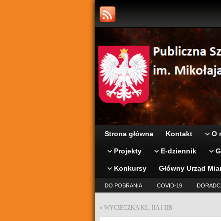
Strona główna
Kontakt
O 
Projekty
E-dziennik
G
Konkursy
Główny Urząd Mia
DO POBRANIA
COVID-19
DORADC
«
WYCIECZKA KL. IIA I IIB