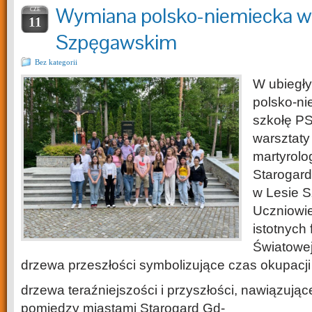
Wymiana polsko-niemiecka w
CZE
11
Szpęgawskim
Bez kategorii
W ubiegły
polsko-ni
szkołę PS
warsztaty
martyrolo
Starogard
w Lesie 
Uczniowie
istotnych 
Światowej
drzewa przeszłości symbolizujące czas okupacji 
drzewa teraźniejszości i przyszłości, nawiązując
pomiędzy miastami Starogard Gd-