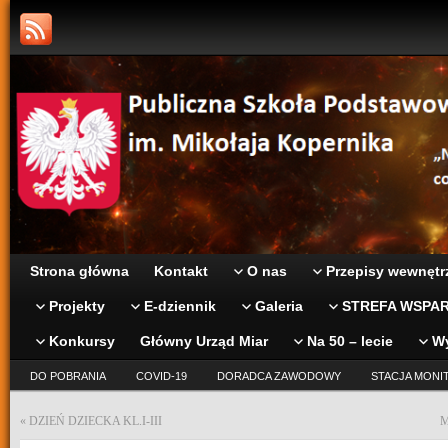
Strona główna
Kontakt
O nas
Przepisy wewnętr
Projekty
E-dziennik
Galeria
STREFA WSPAR
Konkursy
Główny Urząd Miar
Na 50 – lecie
W
DO POBRANIA
COVID-19
DORADCA ZAWODOWY
STACJA MONI
«
DZIEŃ DZIECKA KL.I-III
M