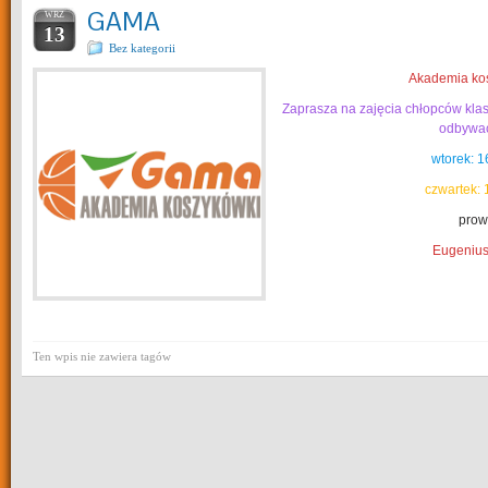
GAMA
WRZ
13
Bez kategorii
Akademia ko
Zaprasza na zajęcia chłopców klas 
odbywać
wtorek: 1
czwartek: 
prow
Eugenius
Ten wpis nie zawiera tagów