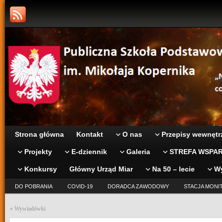
Strona główna
Kontakt
O nas
Przepisy wewnętr
Projekty
E-dziennik
Galeria
STREFA WSPAR
Konkursy
Główny Urząd Miar
Na 50 – lecie
W
DO POBRANIA
COVID-19
DORADCA ZAWODOWY
STACJA MONI
«
Wywiadówki