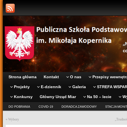
Strona główna
Kontakt
O nas
Przepisy wewnętr
Projekty
E-dziennik
Galeria
STREFA WSPAR
Konkursy
Główny Urząd Miar
Na 50 – lecie
W
DO POBRANIA
COVID-19
DORADCA ZAWODOWY
STACJA MONI
«
Wybory
„Trudnoś