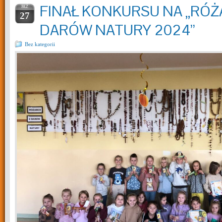
FINAŁ KONKURSU NA „RÓŻ
PAŹ
27
DARÓW NATURY 2024”
Bez kategorii