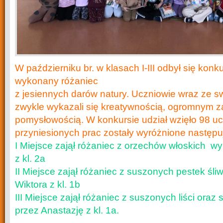
W październiku br. w klasach I-III odbył się kon
wykonany różaniec
z jesiennych darów natury. Uczniowie wraz ze s
zwykle wykazali się kreatywnością, ogromnym
pomysłowością. W konkursie udział wzięło 98 uc
przyniesionych prac zostały wyróżnione następu
I Miejsce zajął różaniec z orzechów włoskich w
z kl. 2a
II Miejsce zajął różaniec z suszonych pestek śl
Wiktora z kl. 1b
III Miejsce zajął różaniec z suszonych liści ora
przez Anastazję z kl. 1a.