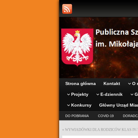
Strona główna
Kontakt
O 
Projekty
E-dziennik
G
Konkursy
Główny Urząd Mia
DO POBRANIA
COVID-19
DORADC
«
WYWIADÓWKI DLA RODZICÓW KLAS IV-V