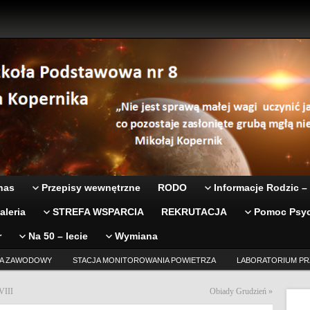
nas
Przepisy wewnętrzne
RODO
Informacje Rodzic –
aleria
STREFA WSPARCIA
REKRUTACJA
Pomoc Psyc
r
Na 50 – lecie
Wymiana
A ZAWODOWY
STACJA MONITOROWANIA POWIETRZA
LABORATORIUM PR
III
Obiady Grudzień
»