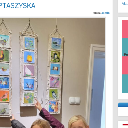
 PTASZYSKA
Akt
przez
admin