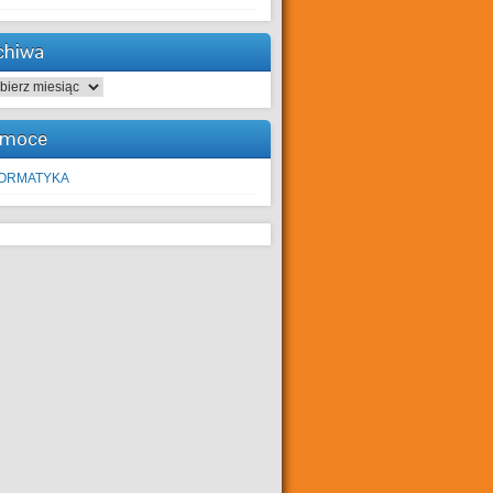
chiwa
hiwa
moce
FORMATYKA