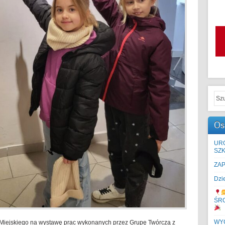
Os
UR
SZK
ZA
Dzi
ŚR
WYC
a Miejskiego na wystawę prac wykonanych przez Grupę Twórczą z