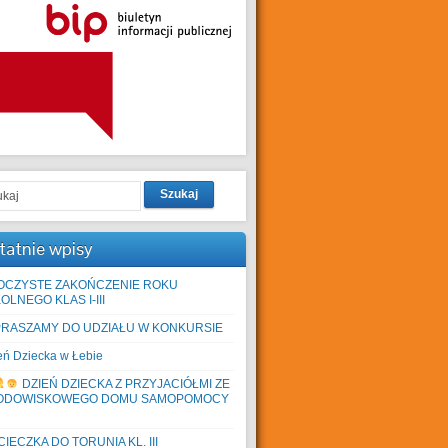
Szukaj
tatnie wpisy
OCZYSTE ZAKOŃCZENIE ROKU
OLNEGO KLAS I-III
PRASZAMY DO UDZIAŁU W KONKURSIE
eń Dziecka w Łebie
DZIEŃ DZIECKA Z PRZYJACIÓŁMI ZE
ODOWISKOWEGO DOMU SAMOPOMOCY
IECZKA DO TORUNIA KL. III