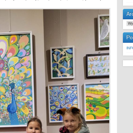
Ar
Arc
Po
IN