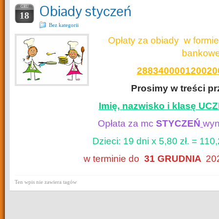
Obiady styczeń
GRU
18
Bez kategorii
Opłaty za obiady w formi
bankow
288340000120020
Prosimy w treści p
Imię, nazwisko i klasę UC
Opłata za mc
STYCZEŃ
wyn
Dzieci: 19 dni x 5,80 zł. = 110,
w terminie do
31 GRUDNIA
2024
Ten wpis nie zawiera tagów