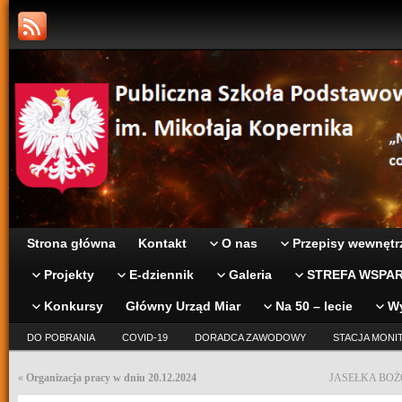
Strona główna
Kontakt
O nas
Przepisy wewnętr
Projekty
E-dziennik
Galeria
STREFA WSPAR
Konkursy
Główny Urząd Miar
Na 50 – lecie
W
DO POBRANIA
COVID-19
DORADCA ZAWODOWY
STACJA MONI
«
Organizacja pracy w dniu 20.12.2024
JASEŁKA BOŻ