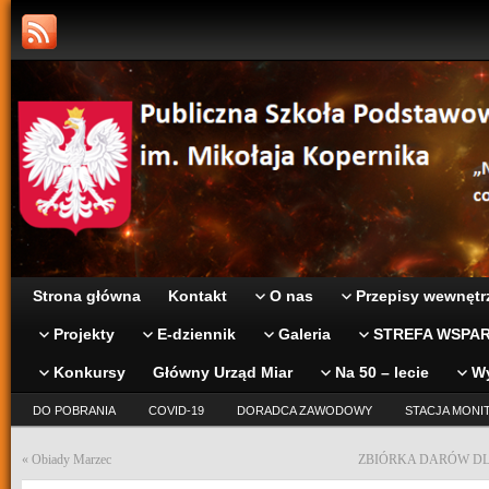
Strona główna
Kontakt
O nas
Przepisy wewnętr
Projekty
E-dziennik
Galeria
STREFA WSPAR
Konkursy
Główny Urząd Miar
Na 50 – lecie
W
DO POBRANIA
COVID-19
DORADCA ZAWODOWY
STACJA MONI
«
Obiady Marzec
ZBIÓRKA DARÓW D