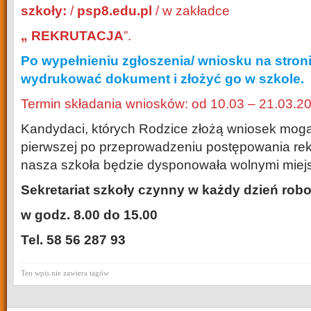
szkoły:
/
psp8.edu.pl
/ w zakładce
„ REKRUTACJA
”.
Po wypełnieniu zgłoszenia/ wniosku na stroni
wydrukować dokument i złożyć go w szkole
.
Termin składania wniosków: od 10.03 – 21.03.20
Kandydaci, których Rodzice złożą wniosek mogą 
pierwszej po przeprowadzeniu postępowania rekr
nasza szkoła będzie dys
ponowała wolnymi miej
Sekretariat szkoły czynny w każdy dzień rob
w godz. 8.00 do 15.00
Tel. 58 56 287 93
Ten wpis nie zawiera tagów