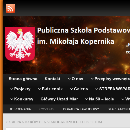
Strona główna
Kontakt
O nas
Przepisy wewnętr
Projekty
E-dziennik
Galeria
STREFA WSPAR
Konkursy
Główny Urząd Miar
Na 50 – lecie
W
DO POBRANIA
COVID-19
DORADCA ZAWODOWY
STACJA MONI
«
ZBIÓRKA DARÓW DLA STAROGARDZKIEGO HOSPICJUM