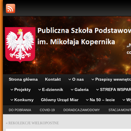
Strona główna
Kontakt
O nas
Przepisy wewnętr
Projekty
E-dziennik
Galeria
STREFA WSPAR
Konkursy
Główny Urząd Miar
Na 50 – lecie
W
DO POBRANIA
COVID-19
DORADCA ZAWODOWY
STACJA MONI
«
REKOLEKCJE WIELKOPOSTNE