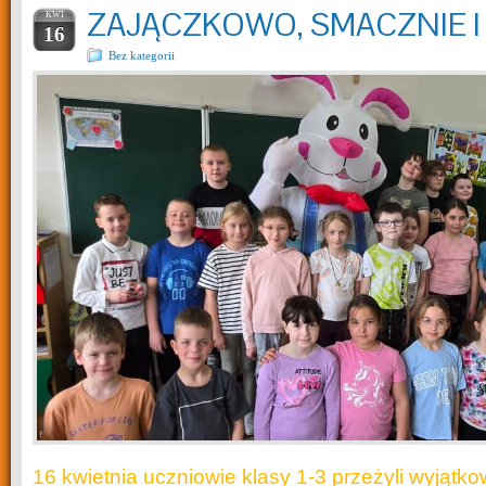
ZAJĄCZKOWO, SMACZNIE 
KWI
16
Bez kategorii
16 kwietnia uczniowie klasy 1-3 przeżyli wyjątk