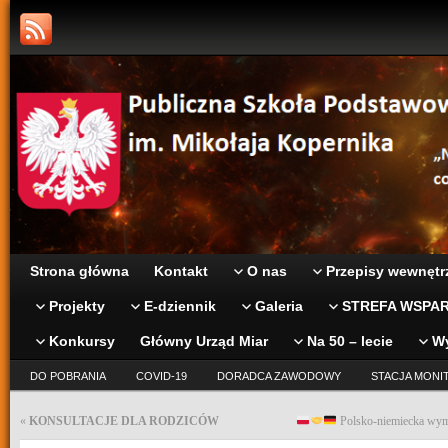
Strona główna
Kontakt
O nas
Przepisy wewnętr
Projekty
E-dziennik
Galeria
STREFA WSPAR
Konkursy
Główny Urząd Miar
Na 50 – lecie
W
DO POBRANIA
COVID-19
DORADCA ZAWODOWY
STACJA MONI
«
KONSULTACJE DLA RODZICÓW
Polsko-niemiecka wym