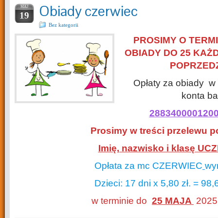
Obiady czerwiec
MAJ
19
Bez kategorii
PROSIMY O TERM
OBIADY DO 25 KAŻ
POPRZED
Opłaty za obiady w
konta b
288340000120
Prosimy w treści przelewu p
Imię, nazwisko i klasę UC
Opłata za mc CZERWIEC
wy
Dzieci: 17 dni x 5,80 zł. = 98,6
w terminie do
25 MAJA
2025 r