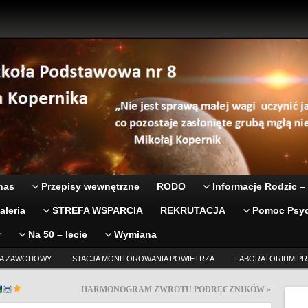
nas
Przepisy wewnętrzne
RODO
Informacje Rodzic –
aleria
STREFA WSPARCIA
REKRUTACJA
Pomoc Psyc
r
Na 50 – lecie
Wymiana
A ZAWODOWY
STACJA MONITOROWANIA POWIETRZA
LABORATORIUM PR
HARMONOGRAM ZWROTU PODRĘCZNIKÓW
»