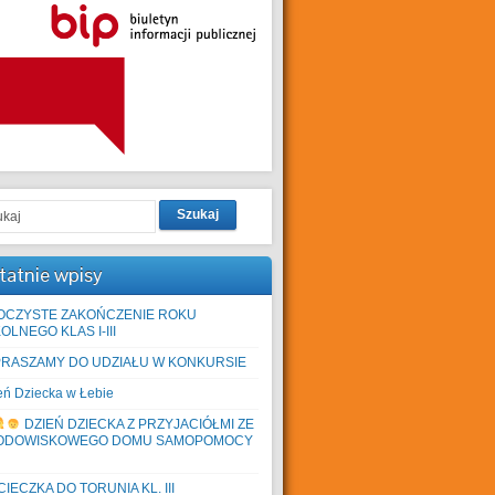
Szukaj
tatnie wpisy
OCZYSTE ZAKOŃCZENIE ROKU
OLNEGO KLAS I-III
PRASZAMY DO UDZIAŁU W KONKURSIE
eń Dziecka w Łebie
DZIEŃ DZIECKA Z PRZYJACIÓŁMI ZE
ODOWISKOWEGO DOMU SAMOPOMOCY
IECZKA DO TORUNIA KL. III