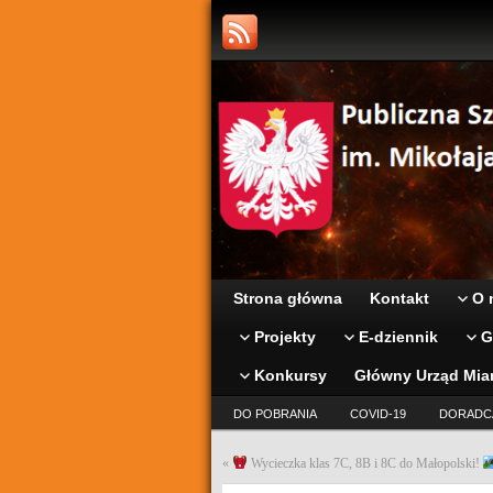
Strona główna
Kontakt
O 
Projekty
E-dziennik
G
Konkursy
Główny Urząd Mia
DO POBRANIA
COVID-19
DORADC
«
Wycieczka klas 7C, 8B i 8C do Małopolski!