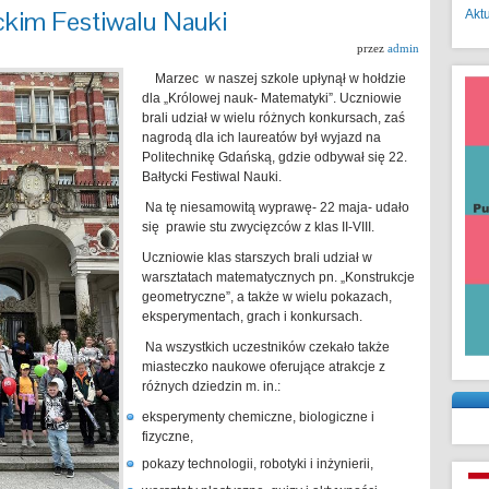
ckim Festiwalu Nauki
Akt
przez
admin
Marzec w naszej szkole upłynął w hołdzie
dla „Królowej nauk- Matematyki”. Uczniowie
brali udział w wielu różnych konkursach, zaś
nagrodą dla ich laureatów był wyjazd na
Politechnikę Gdańską, gdzie odbywał się 22.
Bałtycki Festiwal Nauki.
Na tę niesamowitą wyprawę- 22 maja- udało
się prawie stu zwycięzców z klas II-VIII.
Uczniowie klas starszych brali udział w
warsztatach matematycznych pn. „Konstrukcje
geometryczne”, a także w wielu pokazach,
eksperymentach, grach i konkursach.
Na wszystkich uczestników czekało także
miasteczko naukowe oferujące atrakcje z
różnych dziedzin m. in.:
eksperymenty chemiczne, biologiczne i
fizyczne,
pokazy technologii, robotyki i inżynierii,