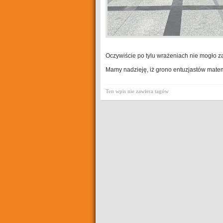
Oczywiście po tylu wrażeniach nie mogło z
Mamy nadzieję, iż grono entuzjastów matem
Ten wpis nie zawiera tagów