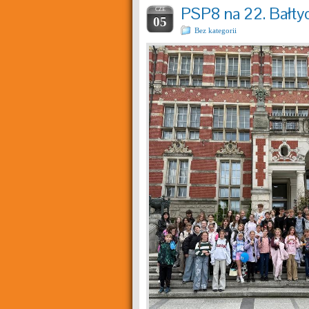
PSP8 na 22. Bałty
CZE
05
Bez kategorii