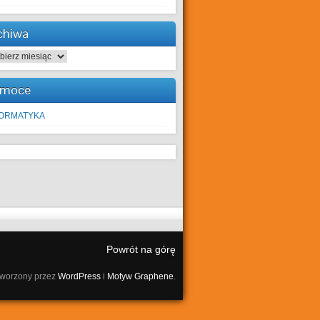
chiwa
hiwa
moce
FORMATYKA
Powrót na górę
tworzony przez
WordPress
i
Motyw Graphene
.