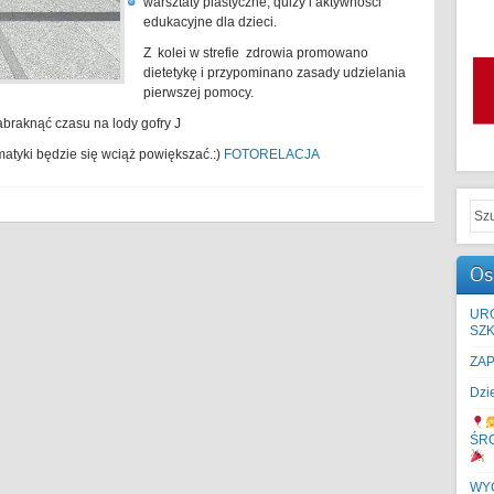
warsztaty plastyczne, quizy i aktywności
edukacyjne dla dzieci.
Z kolei w strefie zdrowia promowano
dietetykę i przypominano zasady udzielania
pierwszej pomocy.
abraknąć czasu na lody gofry J
atyki będzie się wciąż powiększać.:)
FOTORELACJA
Os
UR
SZK
ZA
Dzi
ŚR
WYC