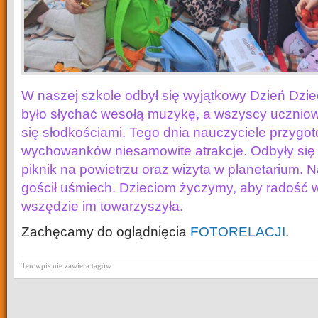
W naszej szkole odbył się wyjątkowy Dzień Dzie
było słychać wesołą muzykę, a wszyscy ucznio
się słodkościami. Tego dnia nauczyciele przygot
wychowanków niesamowite atrakcje. Odbyły się
piknik na powietrzu oraz wizyta w planetarium. N
gościł uśmiech. Dzieciom życzymy, aby radość w
wszędzie im towarzyszyła.
Zachęcamy do oglądnięcia
FOTORELACJI
.
Ten wpis nie zawiera tagów