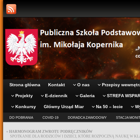
Strona główna
Kontakt
O nas
Przepisy wewnętr
Projekty
E-dziennik
Galeria
STREFA WSPAR
Konkursy
Główny Urząd Miar
Na 50 – lecie
W
DO POBRANIA
COVID-19
DORADCA ZAWODOWY
STACJA MONI
«
HARMONOGRAM ZWROTU PODRĘCZNIKÓW
SPOTKANIE DLA RODZICÓW I DZIECI, KTÓRE ROZPOCZNĄ NAUKĘ W K