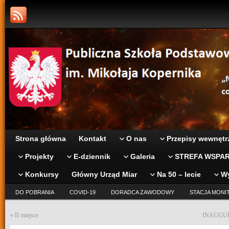
Strona główna
Kontakt
O nas
Przepisy wewnętr
Projekty
E-dziennik
Galeria
STREFA WSPAR
Konkursy
Główny Urząd Miar
Na 50 – lecie
W
DO POBRANIA
COVID-19
DORADCA ZAWODOWY
STACJA MONI
«
II miejsce
INAUGUR