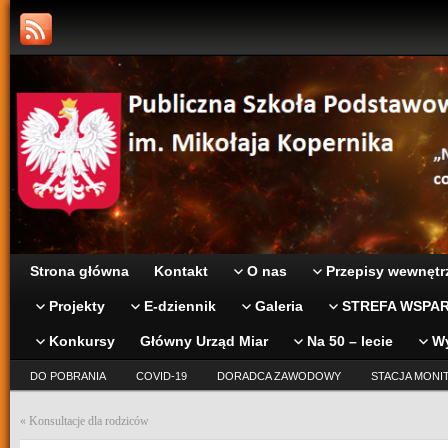
Strona główna
Kontakt
O nas
Przepisy wewnętr
Projekty
E-dziennik
Galeria
STREFA WSPAR
Konkursy
Główny Urząd Miar
Na 50 – lecie
W
DO POBRANIA
COVID-19
DORADCA ZAWODOWY
STACJA MONI
«
Konsultacje dla rodziców