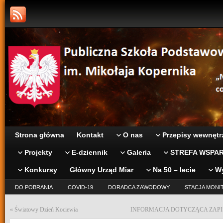
Strona główna
Kontakt
O nas
Przepisy wewnętr
Projekty
E-dziennik
Galeria
STREFA WSPAR
Konkursy
Główny Urząd Miar
Na 50 – lecie
W
DO POBRANIA
COVID-19
DORADCA ZAWODOWY
STACJA MONI
«
Światowy Dzień Kociewia
INFORMACJA DOTYCZĄCA ZAPI