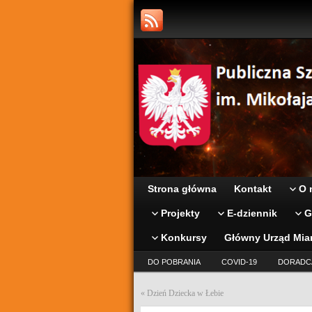
Strona główna
Kontakt
O 
Projekty
E-dziennik
G
Konkursy
Główny Urząd Mia
DO POBRANIA
COVID-19
DORADC
«
Dzień Dziecka w Łebie