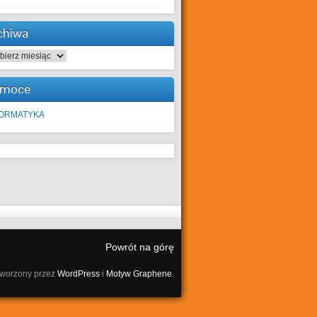
chiwa
hiwa
moce
FORMATYKA
Powrót na górę
tworzony przez
WordPress
i
Motyw Graphene
.