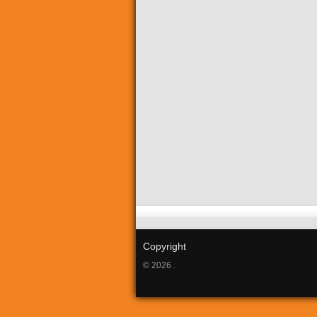
Copyright
© 2026 .