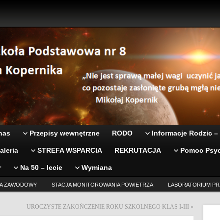
nas
Przepisy wewnętrzne
RODO
Informacje Rodzic –
aleria
STREFA WSPARCIA
REKRUTACJA
Pomoc Psyc
r
Na 50 – lecie
Wymiana
A ZAWODOWY
STACJA MONITOROWANIA POWIETRZA
LABORATORIUM PR
UROCZYSTE ZAKOŃCZENIE ROKU SZKOLNEGO KLAS I-III
»