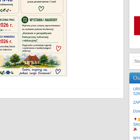
Os
UR
SZK
ZA
Dzi
ŚR
WYC