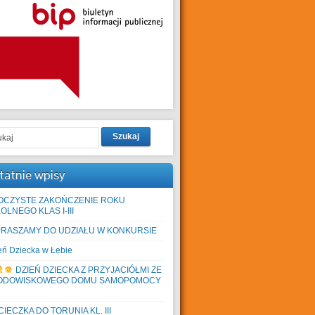
Szukaj
tatnie wpisy
OCZYSTE ZAKOŃCZENIE ROKU
OLNEGO KLAS I-III
PRASZAMY DO UDZIAŁU W KONKURSIE
eń Dziecka w Łebie
DZIEŃ DZIECKA Z PRZYJACIÓŁMI ZE
ODOWISKOWEGO DOMU SAMOPOMOCY
IECZKA DO TORUNIA KL. III