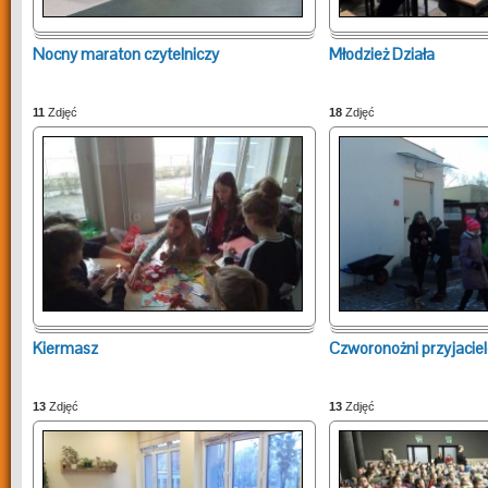
Nocny maraton czytelniczy
Młodzież Działa
11
Zdjęć
18
Zdjęć
Kiermasz
Czworonożni przyjacie
13
Zdjęć
13
Zdjęć