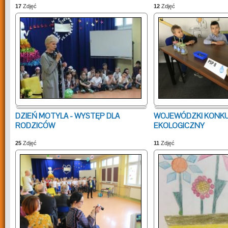
17
Zdjęć
12
Zdjęć
DZIEŃ MOTYLA - WYSTĘP DLA
WOJEWÓDZKI KONK
RODZICÓW
EKOLOGICZNY
25
Zdjęć
11
Zdjęć