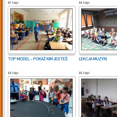
27
Zdjęć
14
Zdjęć
TOP MODEL – POKAŻ KIM JESTEŚ
LEKCJA MUZYKI
13
Zdjęć
21
Zdjęć