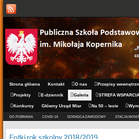
Strona główna
Kontakt
O nas
Przepisy wewnętrz
Projekty
E-dziennik
Galeria
STREFA WSPARCI
Konkursy
Główny Urząd Miar
Na 50 – lecie
Wym
DO POBRANIA
COVID-19
DORADCA ZAWODOWY
STACJA MONI
Fotki rok szkolny 2018/2019