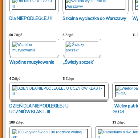
Dla NIEPODLEGŁEJ !!!
Szkolna wycieczka do Warszawy
Wy
50
Zdjęć
8
Zdjęć
11
Z
Wspólne muzykowanie
„Świeży soczek”
4
Zdjęć
5
Zdjęć
DZIEŃ DLA NIEPODLEGŁEJ U
„Wielcy patri
UCZNIÓW KLAS I - III
GŁOS
189
Zdjęć
13
Zdjęć