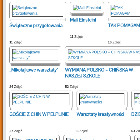
Mali Einsteini
Świąteczne przygotowania
TAK POMAGAM
11
Zdjęć
11
Zdjęć
16
Zdjęć
„Mikołajkowe warsztaty”
WYMIANA POLSKO – CHIŃSKA W
NASZEJ SZKOLE
24
Zdjęć
52
Zdjęć
GOŚCIE Z CHIN W PELPLINIE
Warsztaty kreatywności
DZI
27
Zdjęć
6
Zdjęć
63
Zd