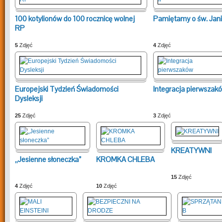
100 kotylionów do 100 rocznicę wolnej
Pamiętamy o św. Jani
RP
5
Zdjęć
4
Zdjęć
Europejski Tydzień Świadomości
Integracja pierwszak
Dysleksji
25
Zdjęć
3
Zdjęć
KREATYWNI
„Jesienne słoneczka”
KROMKA CHLEBA
15
Zdjęć
4
Zdjęć
10
Zdjęć