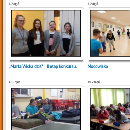
6
Zdjęć
6
Zdjęć
„Marta Wicka dziś” – II etap konkursu.
Nocowisko
11
Zdjęć
46
Zdjęć