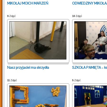
MIKOŁAJ MOICH MARZEŃ
ODWIEDZINY MIKOŁA
9
Zdjęć
10
Zdjęć
Nasz przyjaciel ma skrzydła
SZKOŁA PAMIĘTA – ks
11
Zdjęć
5
Zdjęć