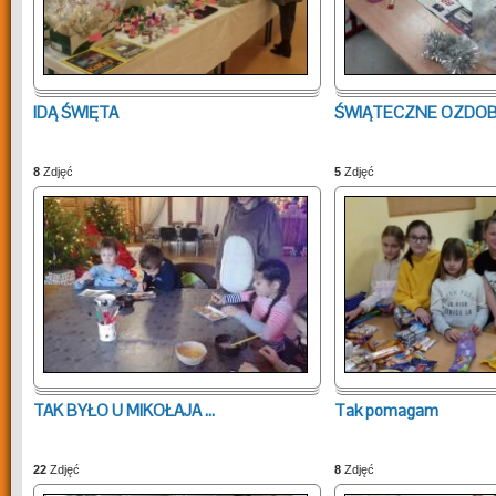
IDĄ ŚWIĘTA
ŚWIĄTECZNE OZDO
8
Zdjęć
5
Zdjęć
TAK BYŁO U MIKOŁAJA ...
Tak pomagam
22
Zdjęć
8
Zdjęć