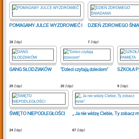
POMAGAMY JULCE WYZDROWIEĆ !
DZIEŃ ZDROWEGO ŚNIA
18
Zdjęć
7
Zdjęć
GANG SŁODZIAKÓW
"Dzieci czytają dzieciom"
SZKOŁA P
29
Zdjęć
20
Zdjęć
9
Zdjęć
ŚWIĘTO NIEPODLEGŁOŚCI
„ Ja nie widzę Ciebie, Ty zobacz m
24
Zdjęć
67
Zdjęć