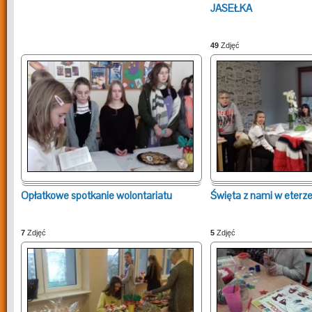
JASEŁKA
49
Zdjęć
Opłatkowe spotkanie wolontariatu
Święta z nami w eterz
7
Zdjęć
5
Zdjęć