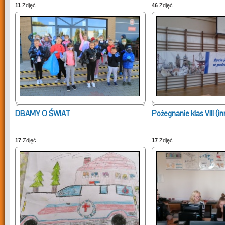
11
Zdjęć
46
Zdjęć
DBAMY O ŚWIAT
Pożegnanie klas VIII (i
17
Zdjęć
17
Zdjęć