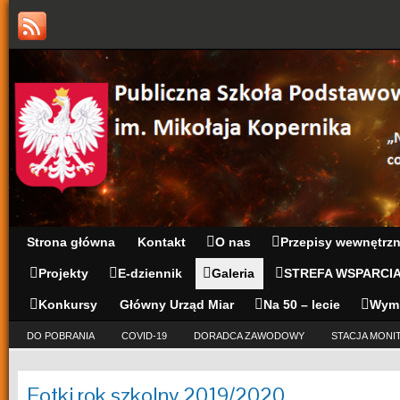
Strona główna
Kontakt
O nas
Przepisy wewnętrz
Projekty
E-dziennik
Galeria
STREFA WSPARCI
Konkursy
Główny Urząd Miar
Na 50 – lecie
Wym
DO POBRANIA
COVID-19
DORADCA ZAWODOWY
STACJA MONI
Fotki rok szkolny 2019/2020