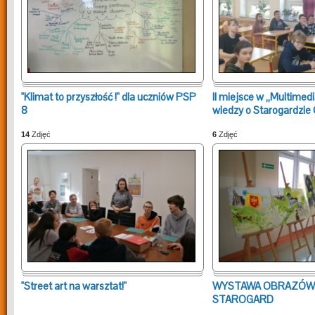
"Klimat to przyszłość !" dla uczniów PSP
II miejsce w „Multimed
8
wiedzy o Starogardzie
14
Zdjęć
6
Zdjęć
"Street art na warsztat!"
WYSTAWA OBRAZÓW
STAROGARD