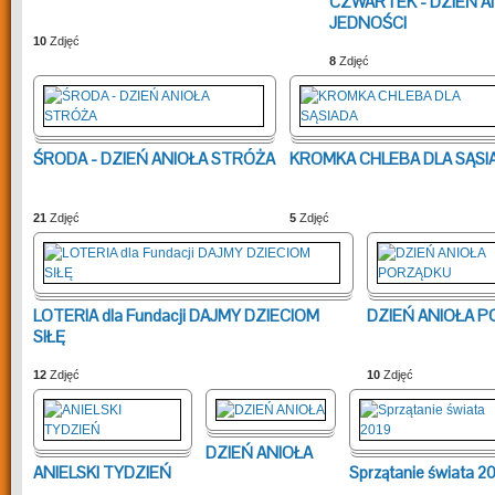
CZWARTEK - DZIEŃ A
JEDNOŚCI
10
Zdjęć
8
Zdjęć
ŚRODA - DZIEŃ ANIOŁA STRÓŻA
KROMKA CHLEBA DLA SĄSI
21
Zdjęć
5
Zdjęć
LOTERIA dla Fundacji DAJMY DZIECIOM
DZIEŃ ANIOŁA 
SIŁĘ
12
Zdjęć
10
Zdjęć
DZIEŃ ANIOŁA
ANIELSKI TYDZIEŃ
Sprzątanie świata 2