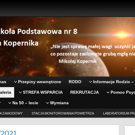
nas
Przepisy wewnętrzne
RODO
Informacje Rodzic –
aleria
STREFA WSPARCIA
REKRUTACJA
Pomoc Psyc
r
Na 50 – lecie
Wymiana
A ZAWODOWY
STACJA MONITOROWANIA POWIETRZA
LABORATORIUM PR
0/2021