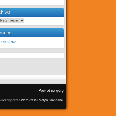
chiwa
hiwa
moce
FORMATYKA
Powrót na górę
tworzony przez
WordPress
i
Motyw Graphene
.