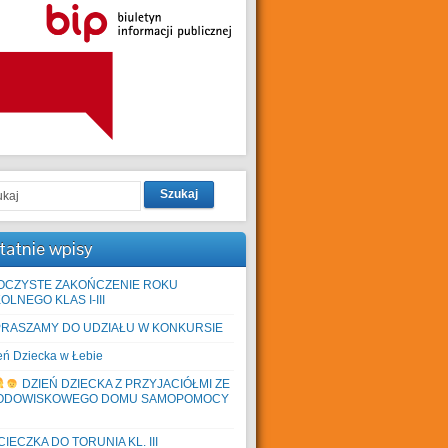
Szukaj
tatnie wpisy
OCZYSTE ZAKOŃCZENIE ROKU
OLNEGO KLAS I-III
PRASZAMY DO UDZIAŁU W KONKURSIE
eń Dziecka w Łebie
DZIEŃ DZIECKA Z PRZYJACIÓŁMI ZE
ODOWISKOWEGO DOMU SAMOPOMOCY
IECZKA DO TORUNIA KL. III