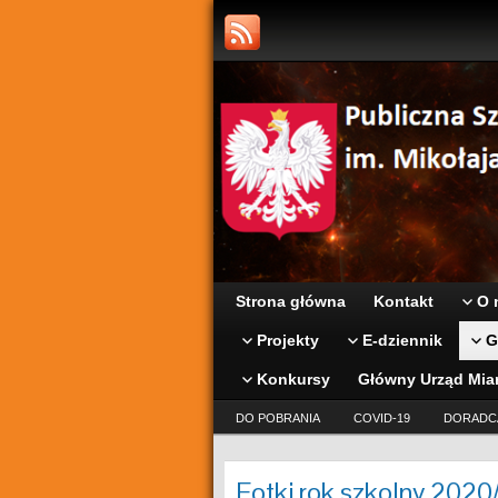
Strona główna
Kontakt
O 
Projekty
E-dziennik
G
Konkursy
Główny Urząd Mia
DO POBRANIA
COVID-19
DORADC
Fotki rok szkolny 202