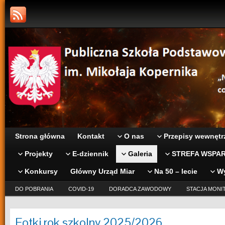
Strona główna
Kontakt
O nas
Przepisy wewnętr
Projekty
E-dziennik
Galeria
STREFA WSPAR
Konkursy
Główny Urząd Miar
Na 50 – lecie
W
DO POBRANIA
COVID-19
DORADCA ZAWODOWY
STACJA MONI
Fotki rok szkolny 2025/2026