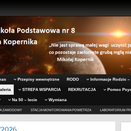
nas
Przepisy wewnętrzne
RODO
Informacje Rodzic –
aleria
STREFA WSPARCIA
REKRUTACJA
Pomoc Psyc
r
Na 50 – lecie
Wymiana
A ZAWODOWY
STACJA MONITOROWANIA POWIETRZA
LABORATORIUM PR
5/2026