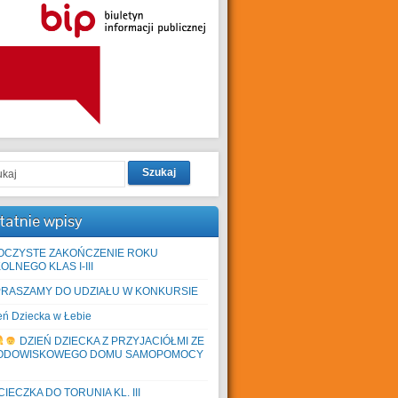
Szukaj
tatnie wpisy
OCZYSTE ZAKOŃCZENIE ROKU
OLNEGO KLAS I-III
PRASZAMY DO UDZIAŁU W KONKURSIE
eń Dziecka w Łebie
DZIEŃ DZIECKA Z PRZYJACIÓŁMI ZE
ODOWISKOWEGO DOMU SAMOPOMOCY
IECZKA DO TORUNIA KL. III