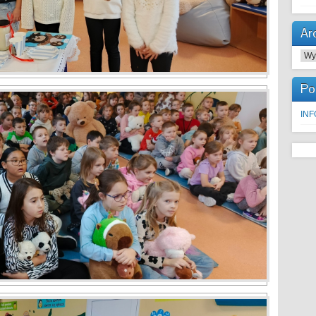
Ar
Arc
Po
IN