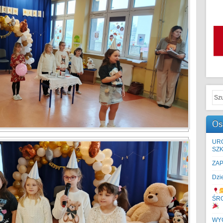
Os
UR
SZK
ZA
Dzi
ŚR
WYC