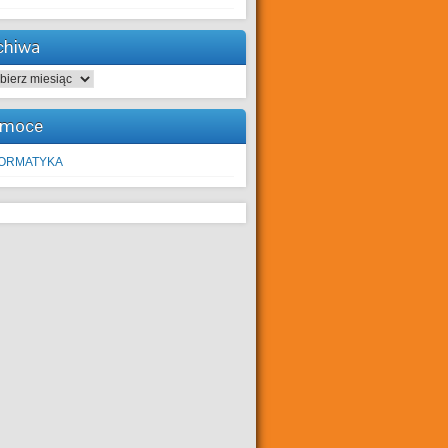
chiwa
hiwa
moce
FORMATYKA