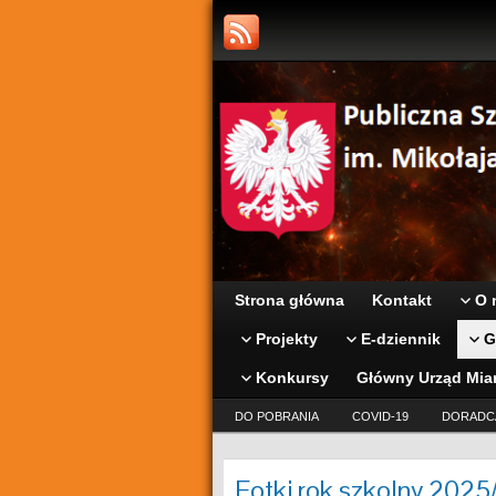
Strona główna
Kontakt
O 
Projekty
E-dziennik
G
Konkursy
Główny Urząd Mia
DO POBRANIA
COVID-19
DORADC
Fotki rok szkolny 202