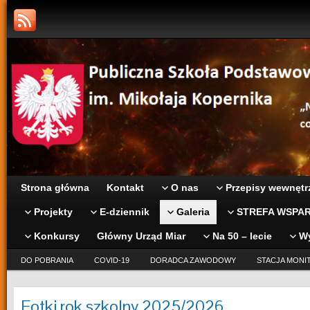
Strona główna
Kontakt
O nas
Przepisy wewnętr
Projekty
E-dziennik
Galeria
STREFA WSPAR
Konkursy
Główny Urząd Miar
Na 50 – lecie
W
DO POBRANIA
COVID-19
DORADCA ZAWODOWY
STACJA MONI
Fotki rok szkolny 2025/2026