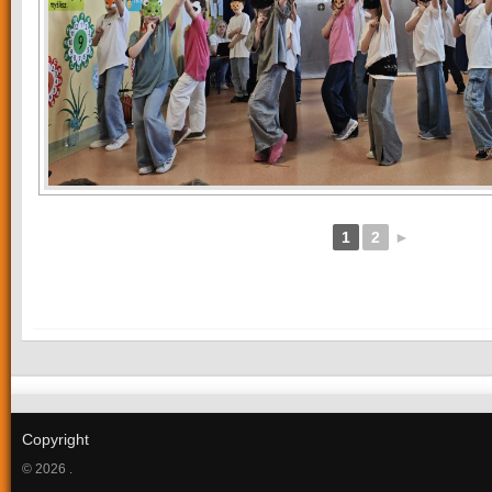
1
2
►
Copyright
© 2026 .