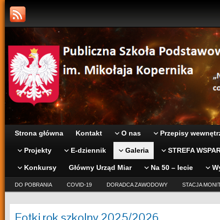
Strona główna
Kontakt
O nas
Przepisy wewnętr
Projekty
E-dziennik
Galeria
STREFA WSPAR
Konkursy
Główny Urząd Miar
Na 50 – lecie
W
DO POBRANIA
COVID-19
DORADCA ZAWODOWY
STACJA MONI
Fotki rok szkolny 2025/2026