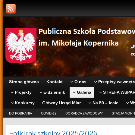
Strona główna
Kontakt
O nas
Przepisy wewnętr
Projekty
E-dziennik
Galeria
STREFA WSPAR
Konkursy
Główny Urząd Miar
Na 50 – lecie
W
DO POBRANIA
COVID-19
DORADCA ZAWODOWY
STACJA MONI
Fotki rok szkolny 2025/2026